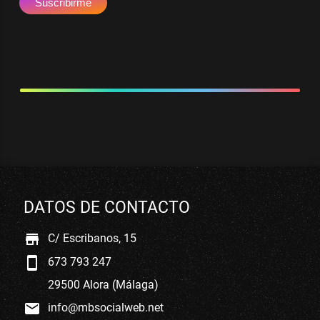
DATOS DE CONTACTO
store
C/ Escribanos, 15
smartphone
673 793 247
29500 Alora (Málaga)
mail
info@mbsocialweb.net