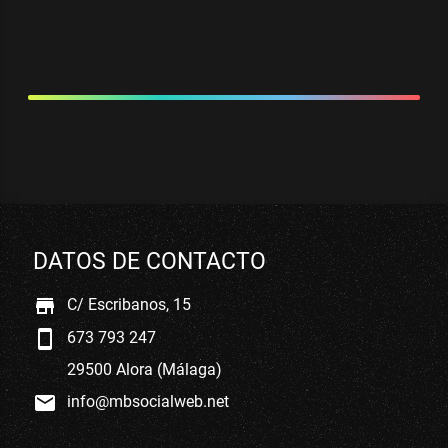
DATOS DE CONTACTO
store
C/ Escribanos, 15
smartphone
673 793 247
29500 Alora (Málaga)
mail
info@mbsocialweb.net