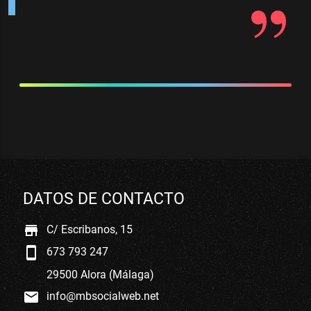
DATOS DE CONTACTO
store
C/ Escribanos, 15
smartphone
673 793 247
29500 Alora (Málaga)
mail
info@mbsocialweb.net