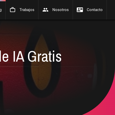
work_outline
people
contact_mail
g
Trabajos
Nosotros
Contacto
e IA Gratis