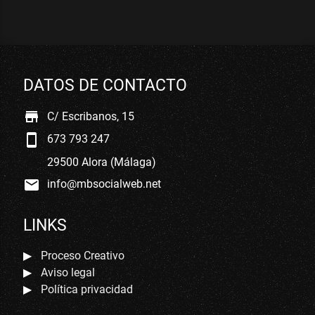
DATOS DE CONTACTO
store
C/ Escribanos, 15
smartphone
673 793 247
29500 Alora (Málaga)
mail
info@mbsocialweb.net
LINKS
Proceso Creativo
Aviso legal
Política privacidad