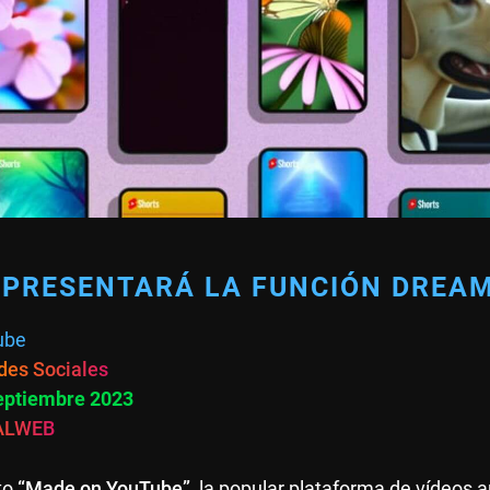
PRESENTARÁ LA FUNCIÓN DREAM
ube
des Sociales
septiembre 2023
ALWEB
to
“Made on YouTube”
, la popular plataforma de vídeos 