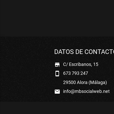
DATOS DE CONTACT
C/ Escribanos, 15
store
673 793 247
smartphone
29500 Alora (Málaga)
info@mbsocialweb.net
mail