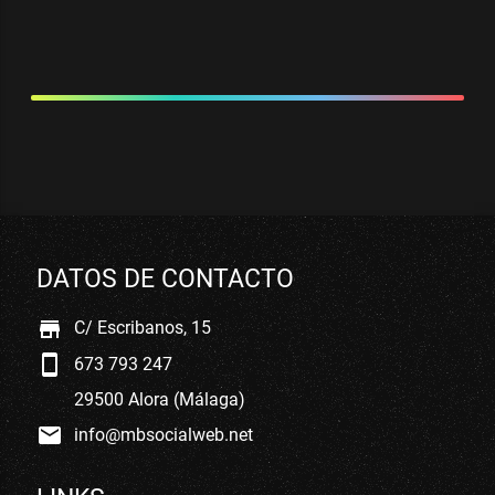
DATOS DE CONTACTO
store
C/ Escribanos, 15
smartphone
673 793 247
29500 Alora (Málaga)
mail
info@mbsocialweb.net