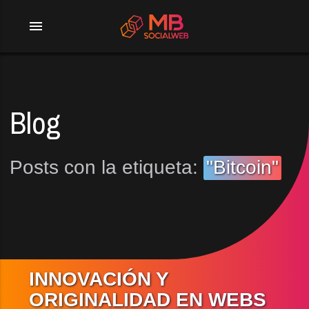
menu
Blog
Posts con la etiqueta:
"Bitcoin"
INNOVACIÓN Y
ORIGINALIDAD EN WEBS